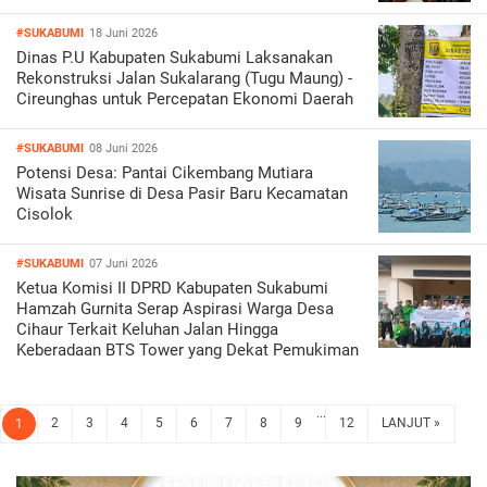
#SUKABUMI
18 Juni 2026
Dinas P.U Kabupaten Sukabumi Laksanakan
Rekonstruksi Jalan Sukalarang (Tugu Maung) -
Cireunghas untuk Percepatan Ekonomi Daerah
#SUKABUMI
08 Juni 2026
Potensi Desa: Pantai Cikembang Mutiara
Wisata Sunrise di Desa Pasir Baru Kecamatan
Cisolok
#SUKABUMI
07 Juni 2026
Ketua Komisi II DPRD Kabupaten Sukabumi
Hamzah Gurnita Serap Aspirasi Warga Desa
Cihaur Terkait Keluhan Jalan Hingga
Keberadaan BTS Tower yang Dekat Pemukiman
...
2
3
4
5
6
7
8
9
12
LANJUT »
1