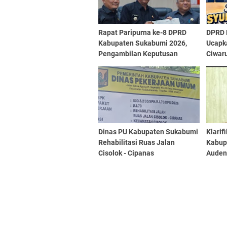
Rapat Paripurna ke-8 DPRD
DPRD 
Kabupaten Sukabumi 2026,
Ucapk
Pengambilan Keputusan
Ciwar
Terhadap Raperda Tentang
Pertanggungjawaban
Pelaksanaan APBD 2025
Dinas PU Kabupaten Sukabumi
Klarif
Rehabilitasi Ruas Jalan
Kabup
Cisolok - Cipanas
Auden
Lebih
dan Ti