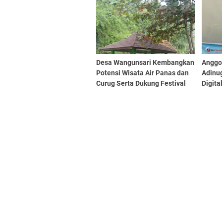
Ambruk
Seman
Ketah
Ekono
Desa Wangunsari Kembangkan
Anggo
Potensi Wisata Air Panas dan
Adinu
Curug Serta Dukung Festival
Digita
Pariwisata
Infras