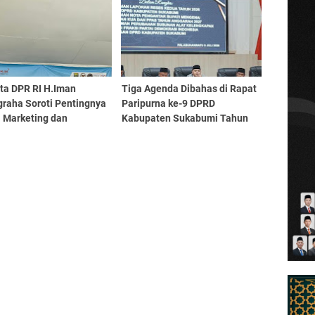
gka Wujudkan
anan Pangan dan
mi Desa
ta DPR RI H.Iman
Tiga Agenda Dibahas di Rapat
graha Soroti Pentingnya
Paripurna ke-9 DPRD
l Marketing dan
Kabupaten Sukabumi Tahun
truktur Pariwisata
Sidang 2026