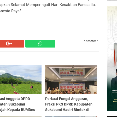
pkan Selamat Memperingati Hari Kesaktian Pancasila.
onesia Raya"
Komentar
iasi Anggota DPRD
Perkuat Fungsi Anggaran,
aten Sukabumi
Fraksi PKS DPRD Kabupaten
ajah Kepada BUMDes
Sukabumi Hadiri Bimtek di
Insani Desa Loji, Panen
Jakarta