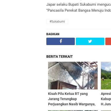
Japar selaku Bupati Sukabumi menguca
"Pancasila Perekat Bangsa Menuju Ind
#Sukabumi
BAGIKAN
BERITA TERKAIT
Kisah Pilu Ketua RT yang
Apres
Jarang Terungkap
Kabup
Perjuangkan Nasib Warganya,
H.Jun
Sementara Rumahnya Nyaris
Karya 