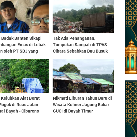
 Badak Banten Sikapi
Tak Ada Penanganan,
mbangan Emas di Lebak
Tumpukan Sampah di TPAS
an oleh PT SBJ yang
Cihara Sebabkan Bau Busuk
a Pemicu Bencana Alam
dan Berserakan ke Badan
erjadi
Jalan
 Keluhkan Alat Berat
Nikmati Liburan Tahun Baru di
Mogok di Ruas Jalan
Wisata Kuliner Jagung Bakar
al Bayah - Cibareno
GUCI di Bayah Timur
 juga Dipindahkan