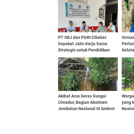
PT SBJ dan PGRI Cibeber
Ormas
Sepakat Jalin Kerja Sama
Perta
Strategis untuk Pendidikan
Selat
dan Lingkungan
Didug
yang T
Akibat Arus Deras Sungai
Warga
Cimadur, Bagian Abutmen
yang 
Jembatan Nasional III Ambrol
Nasion
Belum